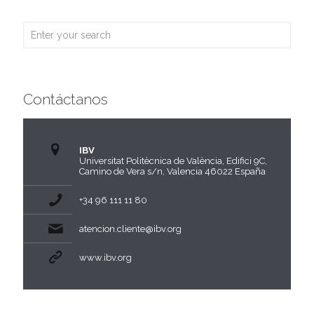
Contáctanos
IBV
Universitat Politècnica de València, Edifici 9C,
Camino de Vera s/n, Valencia 46022 España
+34 96 111 11 80
atencion.cliente@ibv.org
www.ibv.org